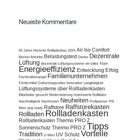
Neueste Kommentare
Air Iso Comfort
50 Jahre Heckner Rollladenbau
2024
Dezentrale
Belastungstest
Becker Antriebe
Danke
Lüftung
dezentrale Lüftungssysteme
ein tolles Team
Energieeffizienz
Entwicklung
Erfolg
Familienunternehmen
Fachkräftemangel
Fördermittel
Geburtstagsvideo
Innovation
Langlebigkeit
Lüftungssysteme über Rollladenkasten
Mitarbeiter gesucht
Modernisierung
motorisierte Rollläden
Neuheiten
Nachhaltigkeit
Nachrüsten
Profipartner
PSI
Raffstorekasten
Raffstore
Wert
qng-ready
Rollladenkasten
Rollladen
Rollladenkasten Thermo PRO Z
Tipps
Sonnenschutz
Thermo PRO Z
Vorteile
Tradition
UV Schutz
U-Wert