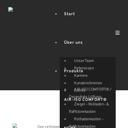
Start
Über uns
Unser Team
Referenzen
Produkte
Karriere
Kundenstimmen
AIR-ISO COMFORT® /
Events
Dezentrale Lüftung
AIR-ISO COMFORT®
Ziegel – Rollladen- &
Raffstorekasten
Rollladenkasten –
Raffstorekasten