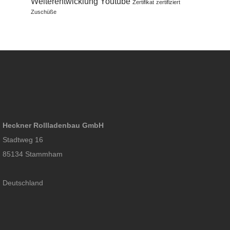
Weiterentwicklung
Youtube
Zertifikat
zertifiziert
Zuschüße
Heckner Rollladenbau GmbH
Stadtweg 16
85134 Stammham
Deutschland