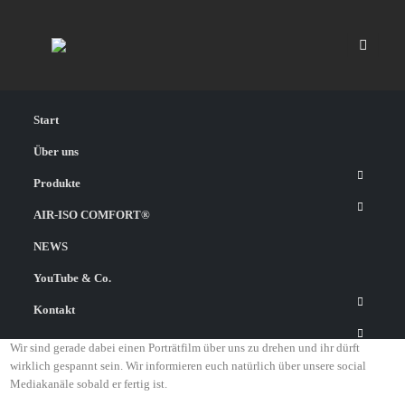
Start
Über uns
Produkte
AIR-ISO COMFORT®
NEWS
YouTube & Co.
Kontakt
Wir sind gerade dabei einen Porträtfilm über uns zu drehen und ihr dürft
wirklich gespannt sein. Wir informieren euch natürlich über unsere social
Mediakanäle sobald er fertig ist.