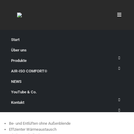
Start
Über uns
Produkte
AIR-ISO COMFORT®
NEWS
AIR-ISO COMFORT Gen.4
YouTube & Co.
Kontakt
Dezentral integrierte Lüftungen
Be- und Entlüften ohne Außenblende
Effzienter Wärmeaustausch