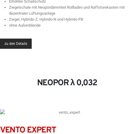
Erhöhter Schallschutz
Ziegelschale mit Neopordämmteil Rollladen und Raffstorekasten mit
dezentraler Lüftungsanlage
Ziegel, Hybrido-Z, Hybrido-N und Hybrido-PB
ohne Außenblende
zu den Details
NEOPOR λ 0,032
VENTO EXPERT