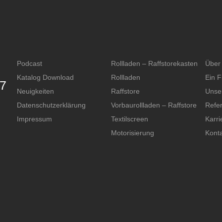
Podcast
Rollladen – Raffstorekasten
Über
Katalog Download
Rollladen
Ein F
87
Neuigkeiten
Raffstore
Unse
Datenschutzerklärung
Vorbaurollladen – Raffstore
Refe
Impressum
Textilscreen
Karri
Motorisierung
Konta