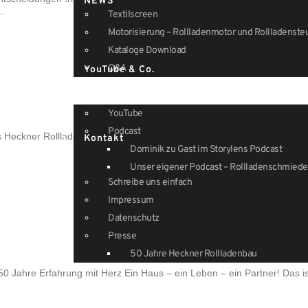
NEWS
..
Textilscreen
Motorisierung – Rollladenmotor und Rollladenst
Kataloge Download
Q&A
YouTube & Co.
YouTube
Podcast
eckner Rollladenbau ab sofort offizieller Profipartner der Firma Becker 
Kontakt
Dominik zu Gast im Storylens Podcast
Unser eigener Podcast – Rollladenschmiede
Schreibe uns einfach
Impressum
Datenschutz
Presse
50 Jahre Heckner Rollladenbau
0 Jahre Erfahrung mit Herz Ein Haus – ein Leben – ein Partner! Das ist 