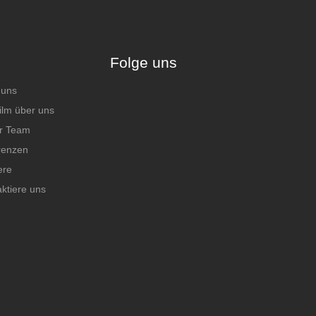
Folge uns
 uns
ilm über uns
r Team
renzen
ere
ktiere uns