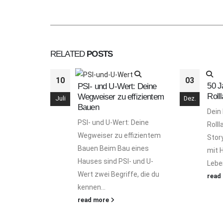
RELATED
POSTS
10
03
50 J
PSI- und U-Wert: Deine
Roll
Wegweiser zu effizientem
Juli
Dez.
Bauen
Dein
PSI- und U-Wert: Deine
Roll
Wegweiser zu effizientem
Stor
Bauen Beim Bau eines
mit 
Hauses sind PSI- und U-
Leben
Wert zwei Begriffe, die du
read
kennen...
read more