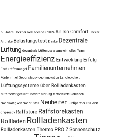
Air Iso Comfort
50 Jahre Heckner Rollladenbau
2024
Becker
Dezentrale
Belastungstest
Antriebe
Danke
Lüftung
dezentrale Lüftungssysteme
ein tolles Team
Energieeffizienz
Entwicklung
Erfolg
Familienunternehmen
Fachkräftemangel
Fördermittel
Geburtstagsvideo
Innovation
Langlebigkeit
Lüftungssysteme über Rollladenkasten
Mitarbeiter gesucht
Modernisierung
motorisierte Rollläden
Neuheiten
Nachhaltigkeit
Nachrüsten
Profipartner
PSI Wert
Raffstorekasten
Raffstore
qng-ready
Rollladenkasten
Rollladen
Rollladenkasten Thermo PRO Z
Sonnenschutz