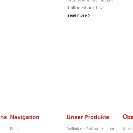
Welt sind wir bei Heckner
Rollladenbau stolz...
read more
uns
Navigation
Unser Produkte
Übe
Podcast
Rollladen – Raffstorekasten
Über 