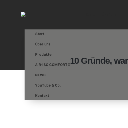
Start
Über uns
Start
Über uns
Produkte
10 Gründe, war
AIR-ISO COMFORT®
NEWS
YouTube & Co.
Kontakt