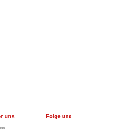
Sichtschutz im...
read more
Folge uns
r uns
uns