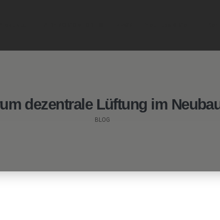
Produkte
AIR-ISO COMFORT®
NEWS
YouTube & Co.
Kon
um dezentrale Lüftung im Neubau
BLOG