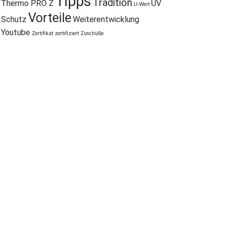
Tipps
Tradition
Thermo PRO Z
UV
U-Wert
Vorteile
Schutz
Weiterentwicklung
Youtube
Zertifikat
zertifiziert
Zuschüße