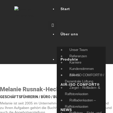
Start
Über uns
Unser Team
Referenzen
Produkte
Karriere
Kundenstimmen
Events
AIR-ISO COMFORT® /
Dezentrale Lüftung
AIR-ISO COMFORT®
Ziegel – Rollladen- &
Melanie Rusnak-Heckner
Raffstorekasten
GESCHÄFTSFÜHRERIN / BÜRO / BUCHHALTUNG
Rollladenkasten –
Melanie ist seit 2005 im Unternehmen. Sie ist Geschäftsführerin und
Raffstorekasten
zu Ihren Aufgaben gehört die Buchhaltung, das Rechnungswesen und
NEWS
auch die Angebotserstellung.
Raffstore – Sicht- und