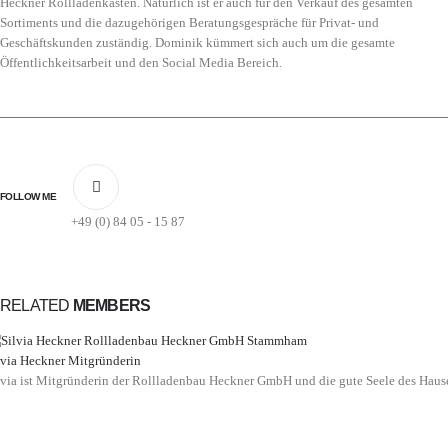
Heckner Rollladenkästen. Natürlich ist er auch für den Verkauf des gesamten
Sortiments und die dazugehörigen Beratungsgespräche für Privat- und
Geschäftskunden zuständig. Dominik kümmert sich auch um die gesamte
Öffentlichkeitsarbeit und den Social Media Bereich.
FOLLOW ME
+49 (0) 84 05 - 15 87
RELATED
MEMBERS
lvia Heckner
Mitgründerin
lvia ist Mitgründerin der Rollladenbau Heckner GmbH und die gute Seele des Haus