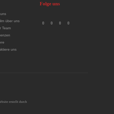
Folge uns
 uns
ilm über uns
r Team
renzen
ere
ktiere uns
site erstellt durch