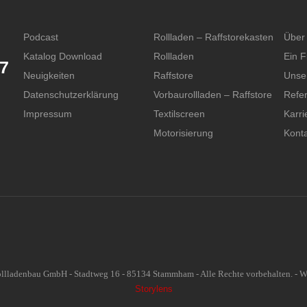
Podcast
Rollladen – Raffstorekasten
Über
Katalog Download
Rollladen
Ein F
87
Neuigkeiten
Raffstore
Unse
Datenschutzerklärung
Vorbaurollladen – Raffstore
Refe
Impressum
Textilscreen
Karri
Motorisierung
Konta
lladenbau GmbH - Stadtweg 16 - 85134 Stammham - Alle Rechte vorbehalten. - Web
Storylens